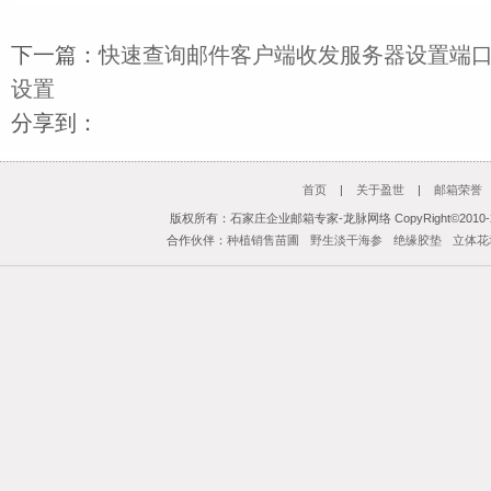
下一篇：
快速查询邮件客户端收发服务器设置端
设置
分享到：
首页
|
关于盈世
|
邮箱荣誉
版权所有：石家庄企业邮箱专家-龙脉网络 CopyRight©2010-201
合作伙伴：
种植销售苗圃
野生淡干海参
绝缘胶垫
立体花