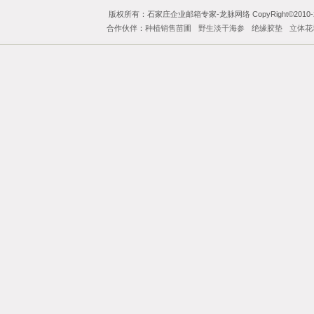
版权所有：石家庄企业邮箱专家-龙脉网络 CopyRight©2010-201
合作伙伴：
种植销售苗圃
野生淡干海参
绝缘胶垫
立体花