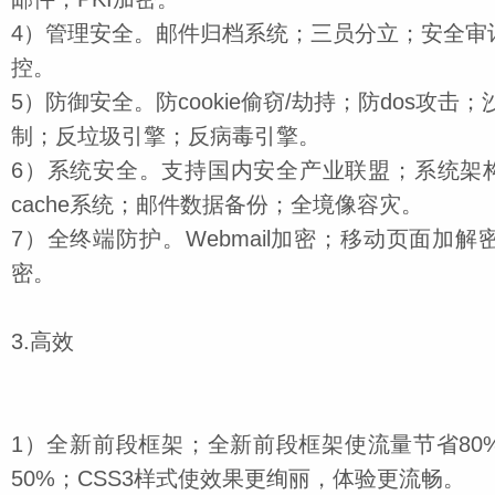
4
）管理安全。邮件归档系统；三员分立；安全审
控。
5
）防御安全。防
cookie
偷窃
/
劫持；防
dos
攻击；
制；反垃圾引擎；反病毒引擎。
6
）系统安全。支持国内安全产业联盟；系统架
cache
系统；邮件数据备份；全境像容灾。
7
）全终端防护。
Webmail
加密；移动页面加解
密。
3.高效
1）
全新前段框架；全新前段框架使流量节省
80
50%
；
CSS3
样式使效果更绚丽，体验更流畅。