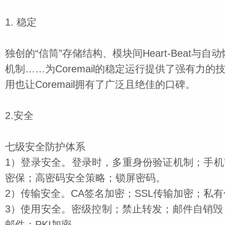
1. 稳定
独创的
“信筒”存储结构、模块间
Heart-Beat
与自动
机制……为
Coremail
的稳定运行提供了强有力的
用也让
Coremail
拥有了广泛且绝佳的口碑。
2.安全
七级安全防护体系
1）
登录安全。登录时，多重身份验证机制；手机
密保；高密码安全策略；锁屏密码。
2
）传输安全。
CA
签名加密；
SSL
传输加密；私有
3
）使用安全。密级控制；禁止转发；邮件自销毁
邮件；
PKI
加密。