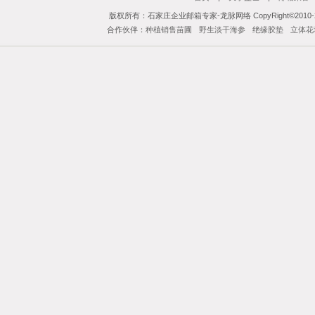
版权所有：石家庄企业邮箱专家-龙脉网络 CopyRight©2010-201
合作伙伴：
种植销售苗圃
野生淡干海参
绝缘胶垫
立体花