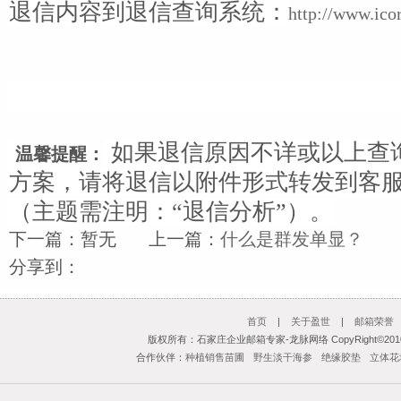
退信内容到退信查询系统：
http://www.ico
如果退信原因不详或以上查
温馨提醒：
方案，请将退信以附件形式转发到客
（主题需注明：“退信分析”）。
下一篇：暂无 上一篇：
什么是群发单显？
分享到：
首页
|
关于盈世
|
邮箱荣誉
版权所有：石家庄企业邮箱专家-龙脉网络 CopyRight©2010-20
合作伙伴：
种植销售苗圃
野生淡干海参
绝缘胶垫
立体花