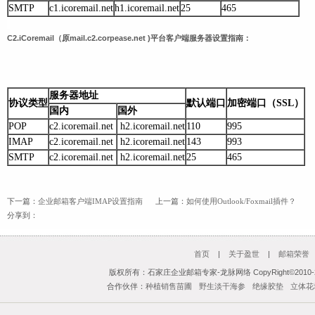
SMTP
c1.icoremail.net
h1.icoremail.net
25
465
C2.iCoremail
（原mail.c2.corpease.net )平台客户端服务器设置指南：
服务器地址
协议类型
默认端口
加密端口（SSL）
国内
国外
POP
c2.icoremail.net
h2.icoremail.net
110
995
IMAP
c2.icoremail.net
h2.icoremail.net
143
993
SMTP
c2.icoremail.net
h2.icoremail.net
25
465
下一篇：
企业邮箱客户端IMAP设置指南
上一篇：
如何使用Outlook/Foxmail插件？
分享到：
首页
|
关于盈世
|
邮箱荣誉
版权所有：石家庄企业邮箱专家-龙脉网络 CopyRight©2010-201
合作伙伴：
种植销售苗圃
野生淡干海参
绝缘胶垫
立体花