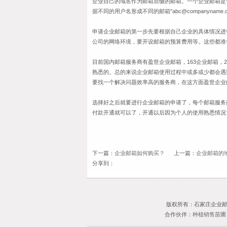
企业自己的域名作为邮箱后缀的邮箱。一个企业邮箱是
据不同的用户名形成不同的邮箱
"abc@companyname.
申请企业邮箱的第一步先要根据自己企业的具体情况进
公司的网络环境，要开设邮箱的预算费用等。这些都准
目前国内邮箱服务商有盈世企业邮箱，
163
企业邮箱，
2
熟悉的。总的来说企业邮箱使用过程中或多或少都会遇
要找一个解决问题效率高的服务商，在这方面盈世企业
选择好之后就要进行企业邮箱的申请了，每个邮箱服务
付款开通就可以了，开通以后因为个人的使用熟悉情况
下一篇：
企业邮箱如何购买？
上一篇：
企业邮箱的
分享到：
版权所有：石家庄企业邮箱专家-
合作伙伴：
种植销售苗圃