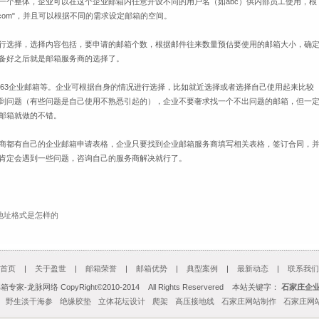
一个整体，企业可以在这个企业邮箱内任意开设不同的用户名（如
abc
）供内部员工使用，根
com"
，并且可以根据不同的需求设定邮箱的空间。
行选择，选择内容包括，要申请的邮箱个数，根据邮件往来数量预估要使用的邮箱大小，确
备好之后就是邮箱服务商的选择了。
63
企业邮箱等。企业可根据自身的情况进行选择，比如就近选择或者选择自己使用起来比较
到问题（有些问题是自己使用不熟悉引起的），企业不要奢求找一个不出问题的邮箱，但一
邮箱就做的不错。
商都有自己的企业邮箱申请表格，企业只要找到企业邮箱服务商填写相关表格，签订合同，
肯定会遇到一些问题，咨询自己的服务商解决就行了。
地址格式是怎样的
首页
|
关于盈世
|
邮箱荣誉
|
邮箱优势
|
典型案例
|
最新动态
|
联系我们
龙脉网络 CopyRight©2010-2014 All Rights Reservered 本站关键字：
石家庄企
野生淡干海参
绝缘胶垫
立体花坛设计
爬架
高压接地线
石家庄网站制作
石家庄网