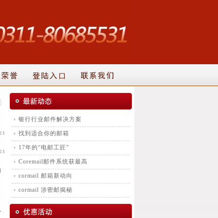
银行行业邮件解决方案
找到适合你的邮箱
17年的“电邮工匠”
Coremail邮件系统获最高
们
cormail 邮箱新动向
cormail 涉密邮揭秘
以