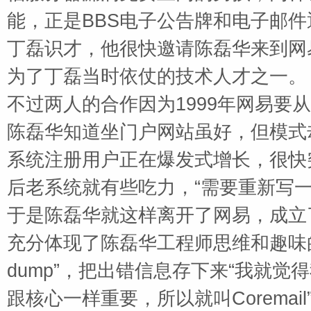
能，正是
BBS
电子公告牌和电子邮件
丁磊识才，他很快邀请陈磊华来到网
为了丁磊当时依仗的技术人才之一。
不过两人的合作因为
1999
年网易要从
陈磊华知道坐门户网站虽好，但模式
系统注册用户正在爆发式增长，很快
后老系统就有些吃力，“需要重新写一
于是陈磊华就这样离开了网易，成立
充分体现了陈磊华工程师思维和趣味
dump
”，把出错信息存下来“我就觉
跟核心一样重要，所以就叫
Coremail