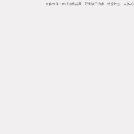
合作伙伴：
种植销售苗圃
野生淡干海参
绝缘胶垫
立体花