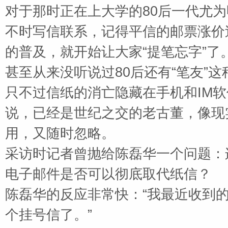
对于那时正在上大学的
80
后一代尤为
不时写信联系，记得平信的邮票涨价
的普及，就开始让大家“提笔忘字”
甚至从来没听说过
80
后还有“笔友”
只不过信纸的消亡隐藏在手机和
IM
软
说，已经是世纪之交的老古董，像现
用，又随时忽略。
采访时记者曾抛给陈磊华一个问题：
电子邮件是否可以彻底取代纸信？
陈磊华的反应非常快：
“我最近收到
个挂号信了。”