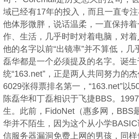
域已经有17年的投入，而且一直专注
他体形微胖，说话温柔，一直保持着
作、生活，几乎时时对着电脑，对着
他的名字以前
“出镜率”并不算低，
磊华都是一个必须提及的名字。诞生
统“
163.net
”，正是两人共同努力的杰
6029
张得票排名第一，“
163.net
”以
5
陈磊华和丁磊相识于飞捷
BBS
。
1997
生。此前，
FidoNet
（惠多网，
BBS
华并不陌生，因为这个从小学
BASIC
信服务器漏洞免费上网的男孩，同样