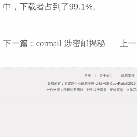
中，下载者占到了99.1%。
下一篇：
cormail 涉密邮揭秘
上一
首页
|
关于盈世
|
邮箱荣誉
版权所有：石家庄企业邮箱专家-龙脉网络 CopyRight©2010-201
合作伙伴：
种植销售苗圃
野生淡干海参
绝缘胶垫
立体花